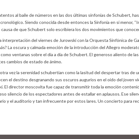
tentos al baile de números en las dos últimas sinfonías de Schubert, hast
onológico. Siendo conocida desde entonces la Sinfonía en si menor, “Ina
a causa de que Schubert solo escribiera los dos movimientos que conocem
a interpretación del viernes de Jurowski con la Orquesta Sinfónica de Ga
 más? La oscura y calmada emoción de la introducción del Allegro modera
on como ventanas sobre el día a día de Schubert. El generoso aliento d
tes cambios de estado de ánimo.
 otra vez la serenidad schubertian como la lasitud del despertar tras d
cen el destino desgranando sus oscuros augurios en el oído del joven v
ki. El director moscovita fue capaz de transmitir toda la emoción contenida
eso silencio de los espectadores antes de estallar en aplausos. Ese silen
o y el auditorio y tan infrecuente por estos lares. Un concierto para rec