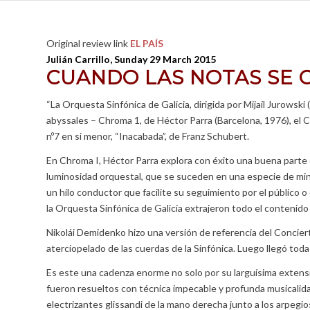
Original review link
EL PAÍS
Julián Carrillo, Sunday 29 March 2015
CUANDO LAS NOTAS SE 
“La Orquesta Sinfónica de Galicia, dirigida por Mijaíl Jurowsk
abyssales – Chroma 1, de Héctor Parra (Barcelona, 1976), el C
nº7 en si menor, “Inacabada”, de Franz Schubert.
En Chroma I, Héctor Parra explora con éxito una buena parte 
luminosidad orquestal, que se suceden en una especie de min
un hilo conductor que facilite su seguimiento por el público o
la Orquesta Sinfónica de Galicia extrajeron todo el contenido 
Nikolái Demidenko hizo una versión de referencia del Concierto 
aterciopelado de las cuerdas de la Sinfónica. Luego llegó toda 
Es este una cadenza enorme no solo por su larguísima extensi
fueron resueltos con técnica impecable y profunda musicalida
electrizantes glissandi de la mano derecha junto a los arpegi