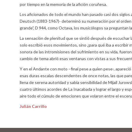
por tiempo en la memoria de la afición coruñesa.
Los aficionados de todo el mundo han pasado casi dos siglos a
Deutsch (1883-1967)- determinó su numeración por el orden cr
grande”, D 944, como Octava, los musicólogos sa preguntan l
La sensación de plenitud que se sintió después de escuchar l
solo escribió esos movimientos, sino ¿para qué iba a escribir
sonora de las intromisiones del sufrimiento en su vida, fuer
cambio de tema abrió esas ventanas con vistas a sus frecuen
Y en el Andante con moto –final pese a quien pese-, apareció
esas duras escalas descendentes de once notas, las que pare
llena de serena autoridad y sabia sensibilidad de Mijaíl Jurows
cuatro últimos acordes de La Inacabada y lograr el largo y esp
aire todo el cúmulo de emociones que volaron entre el escenari
Julián Carrillo