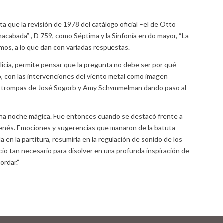
a que la revisión de 1978 del catálogo oficial –el de Otto
cabada” , D 759, como Séptima y la Sinfonía en do mayor, “La
os, a lo que dan con variadas respuestas.
licia, permite pensar que la pregunta no debe ser por qué
to, con las intervenciones del viento metal como imagen
e las trompas de José Sogorb y Amy Schymmelman dando paso al
e una noche mágica. Fue entonces cuando se destacó frente a
ienés. Emociones y sugerencias que manaron de la batuta
 en la partitura, resumirla en la regulación de sonido de los
cio tan necesario para disolver en una profunda inspiración de
ordar.”