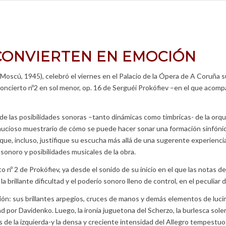
CONVIERTEN EN EMOCIÓN
i (Moscú, 1945), celebró el viernes en el Palacio de la Ópera de A Coruñ
oncierto nº2 en sol menor, op. 16 de Serguéi Prokófiev –en el que acompa
de las posibilidades sonoras –tanto dinámicas como tímbricas- de la orq
ucioso muestrario de cómo se puede hacer sonar una formación sinfónica
 que, incluso, justifique su escucha más allá de una sugerente experienci
sonoro y posibilidades musicales de la obra.
nº 2 de Prokófiev, ya desde el sonido de su inicio en el que las notas del
la brillante dificultad y el poderío sonoro lleno de control, en el peculiar
ón: sus brillantes arpegios, cruces de manos y demás elementos de lucim
d por Davidenko. Luego, la ironía juguetona del Scherzo, la burlesca so
os de la izquierda-y la densa y creciente intensidad del Allegro tempest