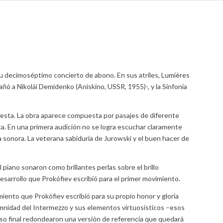
a su decimoséptimo concierto de abono. En sus atriles, Lumières
ñó a Nikolái Demidenko (Aniskino, USSR, 1955)-, y la Sinfonía
uesta. La obra aparece compuesta por pasajes de diferente
. En una primera audición no se logra escuchar claramente
a sonora. La veterana sabiduría de Jurowski y el buen hacer de
 piano sonaron como brillantes perlas sobre el brillo
 desarrollo que Prokófiev escribió para el primer movimiento.
iento que Prokófiev escribió para su propio honor y gloria
lemnidad del Intermezzo y sus elementos virtuosísticos –esos
uoso final redondearon una versión de referencia que quedará